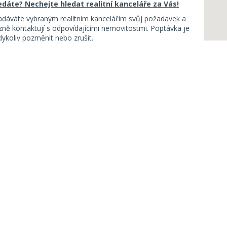
ledáte? Nechejte hledat realitní kanceláře za Vás!
adáváte vybraným realitním kancelářím svůj požadavek a
ě kontaktují s odpovídajícími nemovitostmi. Poptávka je
koliv pozměnit nebo zrušit.