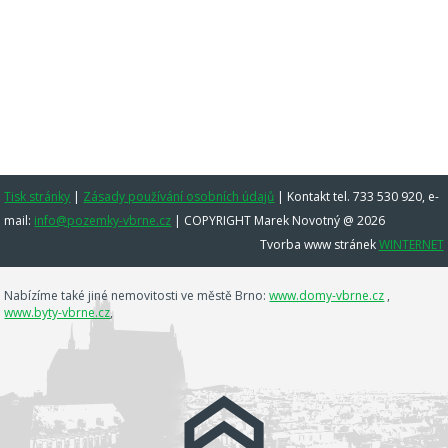
Tisk stránky
|
Zásady používání osobních údajů
|
Kontakt tel. 733 530 920, e-
mail:
info@pozemky-vbrne.cz
| COPYRIGHT Marek Novotný @ 2026
Tvorba www stránek
WINTERNET
Nabízíme také jiné nemovitosti ve městě Brno:
www.domy-vbrne.cz
,
www.byty-vbrne.cz
,