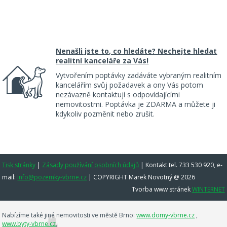
Nenašli jste to, co hledáte? Nechejte hledat
realitní kanceláře za Vás!
Vytvořením poptávky zadáváte vybraným realitním
kancelářím svůj požadavek a ony Vás potom
nezávazně kontaktují s odpovídajícími
nemovitostmi. Poptávka je ZDARMA a můžete ji
kdykoliv pozměnit nebo zrušit.
Tisk stránky
|
Zásady používání osobních údajů
|
Kontakt tel. 733 530 920, e-
mail:
info@pozemky-vbrne.cz
| COPYRIGHT Marek Novotný @ 2026
Tvorba www stránek
WINTERNET
Nabízíme také jiné nemovitosti ve městě Brno:
www.domy-vbrne.cz
,
www.byty-vbrne.cz
,