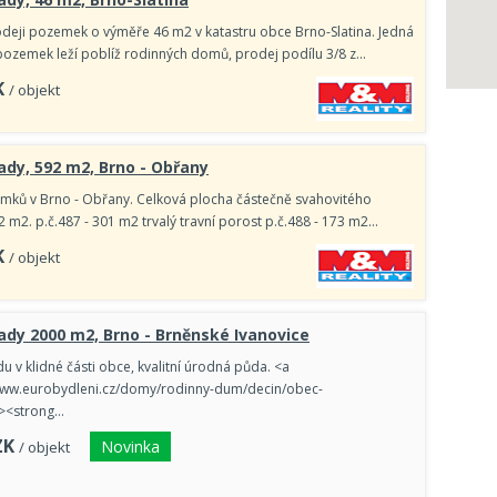
deji pozemek o výměře 46 m2 v katastru obce Brno-Slatina. Jedná
pozemek leží poblíž rodinných domů, prodej podílu 3/8 z…
K
/ objekt
ady, 592 m2, Brno - Obřany
emků v Brno - Obřany. Celková plocha částečně svahovitého
 m2. p.č.487 - 301 m2 trvalý travní porost p.č.488 - 173 m2…
K
/ objekt
ady 2000 m2, Brno - Brněnské Ivanovice
 v klidné části obce, kvalitní úrodná půda. <a
/www.eurobydleni.cz/domy/rodinny-dum/decin/obec-
"><strong…
ZK
Novinka
/ objekt