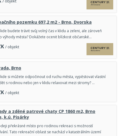
K
/ objekt
eačního pozemku 697,2 m2 - Brno, Dvorska
kde budete trávit svůj volný čas v klidu a zeleni, ale zároveň
t o výhody města? Dokážete ocenit blízkost občanské…
ZK
/ objekt
rada, Brno
 kde si můžete odpočinout od ruchu města, vypěstovat vlastní
dět s rodinou nebo jen v klidu relaxovat mezi stromy? …
ZK
/ objekt
ady a zděné patrové chaty CP 1860 m2, Brno
, k.ú. Pisárky
deji překrásné místo pro rodinou rekreaci s možností
vání. Tato rekreační oblast se nachází v katastrálním území