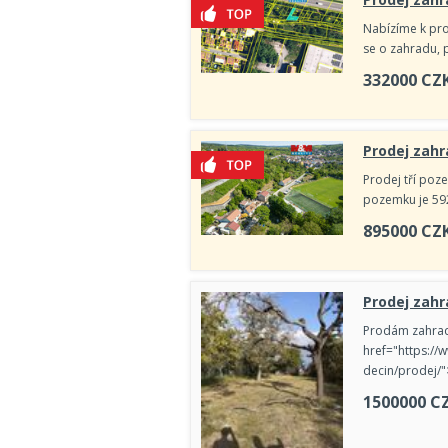
Nabízíme k pro
se o zahradu, 
332000
CZ
Prodej zahr
Prodej tří poz
pozemku je 592
895000
CZ
Prodej zahr
Prodám zahradu
href="https:/
decin/prodej/
1500000
C