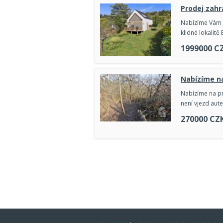
Prodej zah
Nabízíme Vám k
klidné lokalit
1999000
C
Nabízíme na
Nabízíme na p
není vjezd aut
270000
CZ