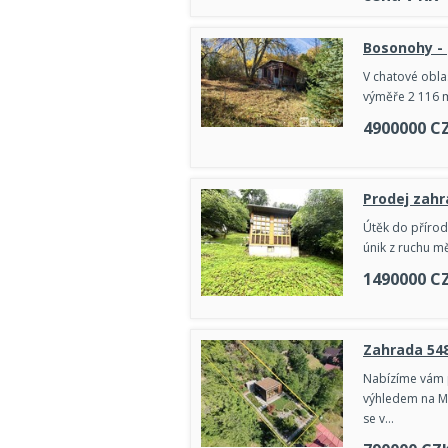
Bosonohy -
V chatové obla
výměře 2 116 m
4900000
C
Prodej zahr
Útěk do přírody
únik z ruchu m
1490000
C
Zahrada 548
Nabízíme vám 
výhledem na Me
se v…