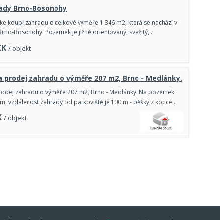
rady Brno-Bosonohy
e koupi zahradu o celkové výměře 1 346 m2, která se nachází v
ě Brno-Bosonohy. Pozemek je jižně orientovaný, svažitý,…
ZK
/ objekt
 prodej zahradu o výměře 207 m2, Brno - Medlánky.
rodej zahradu o výměře 207 m2, Brno - Medlánky. Na pozemek
em, vzdálenost zahrady od parkoviště je 100 m - pěšky z kopce…
K
/ objekt