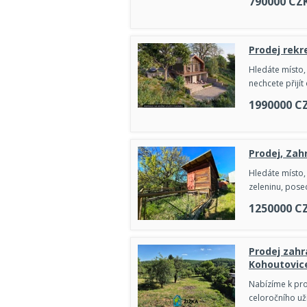
790000
CZ
Prodej rekr
Hledáte místo, 
nechcete přijí
1990000
C
Prodej, Zah
Hledáte místo,
zeleninu, pose
1250000
C
Prodej zahr
Kohoutovice
Nabízíme k pro
celoročního uží