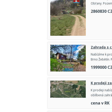
Obřany. Pozeme
2860830
C
Zahrada s c
Nabízíme k pro
Brno Žebětín. 
1999000
C
K prodeji z
K prodeji nabí
oblíbená zahrá
cena v RK