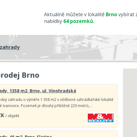
Aktuálně můžete v lokalitě
Brno
vybírat 
nabídky
64 pozemků
.
zahrady
rodej Brno
ady, 1358 m2, Brno, ul. Vinohradská
deji zahradu o výměře 1 358 m2 v oblíbené zahrádkářské lokalitě
é Ivanovice. Pozemek je dlouhý přibližně 220 metrů,…
ZK
/ objekt
ady, 46 m2, Brno-Slatina