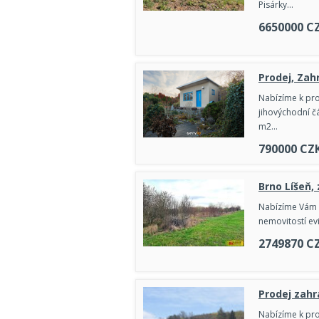
Pisárky…
6650000
C
Prodej, Zah
Nabízíme k pro
jihovýchodní č
m2…
790000
CZ
Brno Líšeň,
Nabízíme Vám k
nemovitostí ev
2749870
C
Prodej zahr
Nabízíme k pro