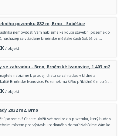
ebního pozemku 882 m, Brno - Soběšice
lastníka nemovitosti Vám nabízíme ke koupi stavební pozemek o
, nacházejí se v žádané brněnské městské části Soběšice. …
ZK
/ objekt
y se zahradou - Brno, Brněnské Ivanovice, 1 403 m2
ajitele nabízíme k prodeji chatu se zahradou v klidné a
kalitě Brněnské Ivanovice. Pozemek má šířku přibližně 6 metrů a…
ZK
/ objekt
ady 2032 m2, Brno
iční pozemek? Chcete uložit své peníze do pozemku, který bude v
ebním místem pro výstavbu rodinného domu? Nabízíme Vám ke…