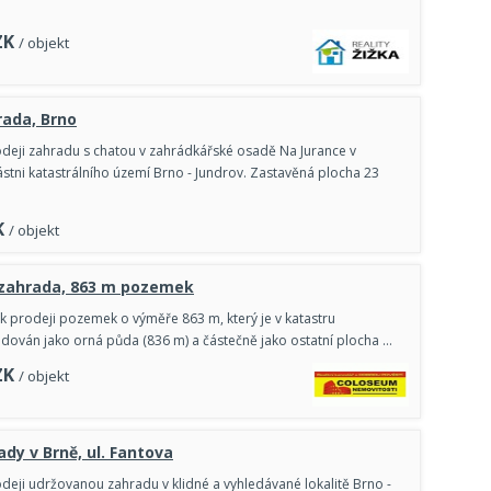
ZK
/ objekt
rada, Brno
deji zahradu s chatou v zahrádkářské osadě Na Jurance v
ástni katastrálního území Brno - Jundrov. Zastavěná plocha 23
K
/ objekt
 zahrada, 863 m pozemek
 prodeji pozemek o výměře 863 m, který je v katastru
idován jako orná půda (836 m) a částečně jako ostatní plocha …
ZK
/ objekt
ady v Brně, ul. Fantova
deji udržovanou zahradu v klidné a vyhledávané lokalitě Brno -