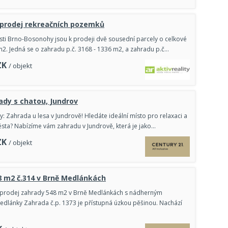
 prodej rekreačních pozemků
sti Brno-Bosonohy jsou k prodeji dvě sousední parcely o celkové
2. Jedná se o zahradu p.č. 3168 - 1336 m2, a zahradu p.č…
ZK
/ objekt
ady s chatou, Jundrov
: Zahrada u lesa v Jundrově! Hledáte ideální místo pro relaxaci a
ěsta? Nabízíme vám zahradu v Jundrově, která je jako…
ZK
/ objekt
 m2 č.314 v Brně Medlánkách
prodej zahrady 548 m2 v Brně Medlánkách s nádherným
dlánky Zahrada č.p. 1373 je přístupná úzkou pěšinou. Nachází