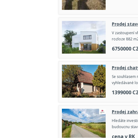
Prodej stav
V zastoupení v
rozloze 882 m2
6750000
C
Prodej chat
Se souhlasem m
vyhledávané lo
1399000
C
Prodej zahr
Hledáte invest
budoucnu stav
cena v RK