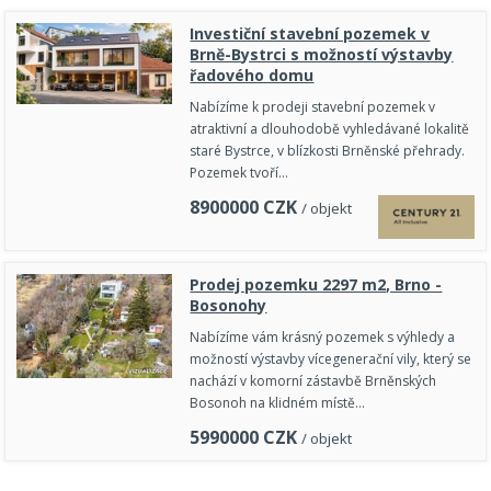
Investiční stavební pozemek v
Brně-Bystrci s možností výstavby
řadového domu
Nabízíme k prodeji stavební pozemek v
atraktivní a dlouhodobě vyhledávané lokalitě
staré Bystrce, v blízkosti Brněnské přehrady.
Pozemek tvoří…
8900000
CZK
/ objekt
Prodej pozemku 2297 m2, Brno -
Bosonohy
Nabízíme vám krásný pozemek s výhledy a
možností výstavby vícegenerační vily, který se
nachází v komorní zástavbě Brněnských
Bosonoh na klidném místě…
5990000
CZK
/ objekt