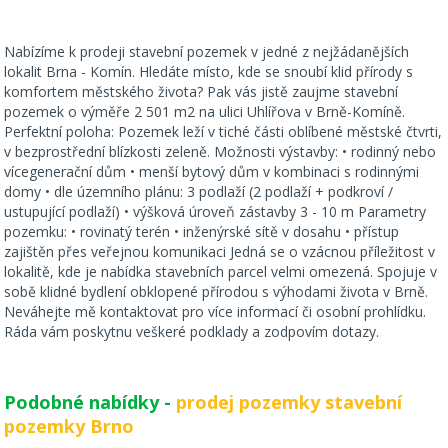
Nabízíme k prodeji stavební pozemek v jedné z nejžádanějších
lokalit Brna - Komín. Hledáte místo, kde se snoubí klid přírody s
komfortem městského života? Pak vás jistě zaujme stavební
pozemek o výměře 2 501 m2 na ulici Uhlířova v Brně-Komíně.
Perfektní poloha: Pozemek leží v tiché části oblíbené městské čtvrti,
v bezprostřední blízkosti zeleně. Možnosti výstavby: • rodinný nebo
vícegenerační dům • menší bytový dům v kombinaci s rodinnými
domy • dle územního plánu: 3 podlaží (2 podlaží + podkroví /
ustupující podlaží) • výšková úroveň zástavby 3 - 10 m Parametry
pozemku: • rovinatý terén • inženýrské sítě v dosahu • přístup
zajištěn přes veřejnou komunikaci Jedná se o vzácnou příležitost v
lokalitě, kde je nabídka stavebních parcel velmi omezená. Spojuje v
sobě klidné bydlení obklopené přírodou s výhodami života v Brně.
Neváhejte mě kontaktovat pro více informací či osobní prohlídku.
Ráda vám poskytnu veškeré podklady a zodpovím dotazy.
Podobné nabídky -
prodej pozemky stavební
pozemky Brno