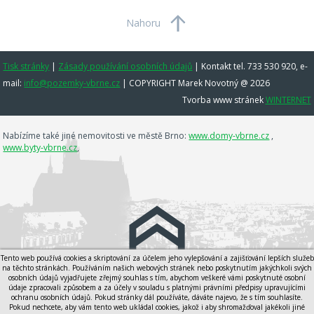
Nahoru
Tisk stránky
|
Zásady používání osobních údajů
|
Kontakt tel. 733 530 920, e-
mail:
info@pozemky-vbrne.cz
| COPYRIGHT Marek Novotný @ 2026
Tvorba www stránek
WINTERNET
Nabízíme také jiné nemovitosti ve městě Brno:
www.domy-vbrne.cz
,
www.byty-vbrne.cz
,
Tento web používá cookies a skriptování za účelem jeho vylepšování a zajišťování lepších služeb
na těchto stránkách. Používáním našich webových stránek nebo poskytnutím jakýchkoli svých
osobních údajů vyjadřujete zřejmý souhlas s tím, abychom veškeré vámi poskytnuté osobní
údaje zpracovali způsobem a za účely v souladu s platnými právními předpisy upravujícími
ochranu osobních údajů. Pokud stránky dál používáte, dáváte najevo, že s tím souhlasíte.
Pokud nechcete, aby vám tento web ukládal cookies, jakož i aby shromažďoval jakékoli jiné