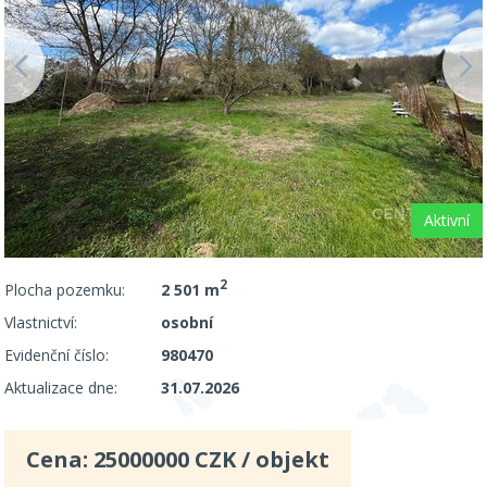
Aktivní
2
Plocha pozemku:
2 501 m
Vlastnictví:
osobní
Evidenční číslo:
980470
Aktualizace dne:
31.07.2026
Cena:
25000000
CZK / objekt