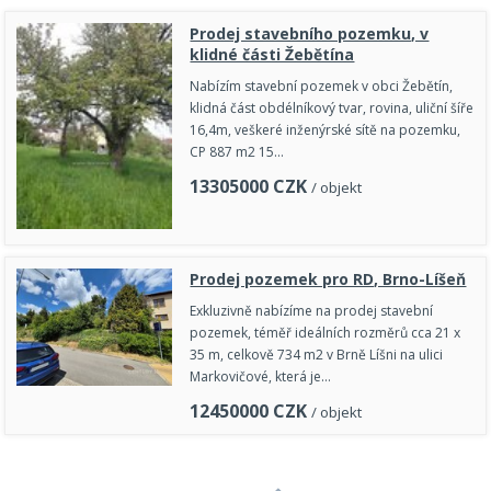
Prodej stavebního pozemku, v
klidné části Žebětína
Nabízím stavební pozemek v obci Žebětín,
klidná část obdélníkový tvar, rovina, uliční šíře
16,4m, veškeré inženýrské sítě na pozemku,
CP 887 m2 15…
13305000
CZK
/ objekt
Prodej pozemek pro RD, Brno-Líšeň
Exkluzivně nabízíme na prodej stavební
pozemek, téměř ideálních rozměrů cca 21 x
35 m, celkově 734 m2 v Brně Líšni na ulici
Markovičové, která je…
12450000
CZK
/ objekt