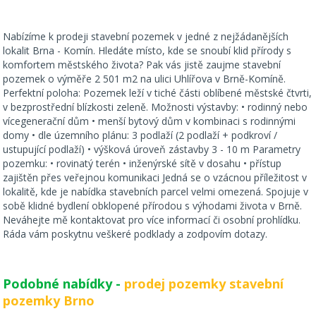
Nabízíme k prodeji stavební pozemek v jedné z nejžádanějších
lokalit Brna - Komín. Hledáte místo, kde se snoubí klid přírody s
komfortem městského života? Pak vás jistě zaujme stavební
pozemek o výměře 2 501 m2 na ulici Uhlířova v Brně-Komíně.
Perfektní poloha: Pozemek leží v tiché části oblíbené městské čtvrti,
v bezprostřední blízkosti zeleně. Možnosti výstavby: • rodinný nebo
vícegenerační dům • menší bytový dům v kombinaci s rodinnými
domy • dle územního plánu: 3 podlaží (2 podlaží + podkroví /
ustupující podlaží) • výšková úroveň zástavby 3 - 10 m Parametry
pozemku: • rovinatý terén • inženýrské sítě v dosahu • přístup
zajištěn přes veřejnou komunikaci Jedná se o vzácnou příležitost v
lokalitě, kde je nabídka stavebních parcel velmi omezená. Spojuje v
sobě klidné bydlení obklopené přírodou s výhodami života v Brně.
Neváhejte mě kontaktovat pro více informací či osobní prohlídku.
Ráda vám poskytnu veškeré podklady a zodpovím dotazy.
Podobné nabídky -
prodej pozemky stavební
pozemky Brno