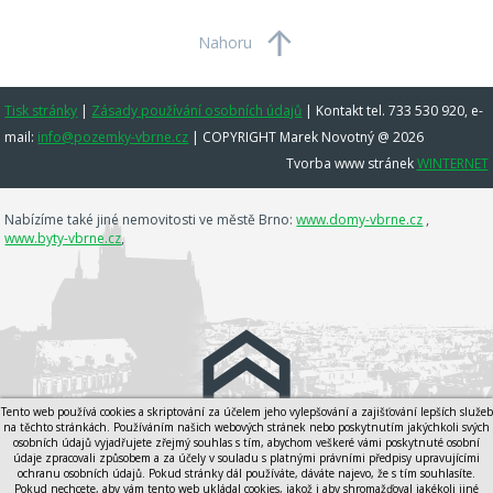
Nahoru
Tisk stránky
|
Zásady používání osobních údajů
|
Kontakt tel. 733 530 920, e-
mail:
info@pozemky-vbrne.cz
| COPYRIGHT Marek Novotný @ 2026
Tvorba www stránek
WINTERNET
Nabízíme také jiné nemovitosti ve městě Brno:
www.domy-vbrne.cz
,
www.byty-vbrne.cz
,
Tento web používá cookies a skriptování za účelem jeho vylepšování a zajišťování lepších služeb
na těchto stránkách. Používáním našich webových stránek nebo poskytnutím jakýchkoli svých
osobních údajů vyjadřujete zřejmý souhlas s tím, abychom veškeré vámi poskytnuté osobní
údaje zpracovali způsobem a za účely v souladu s platnými právními předpisy upravujícími
ochranu osobních údajů. Pokud stránky dál používáte, dáváte najevo, že s tím souhlasíte.
Pokud nechcete, aby vám tento web ukládal cookies, jakož i aby shromažďoval jakékoli jiné