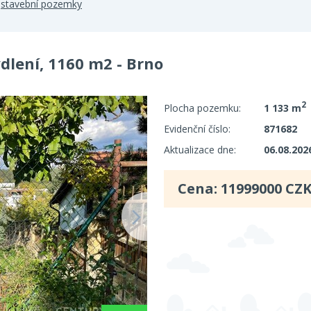
>
stavební pozemky
dlení, 1160 m2 - Brno
2
Plocha pozemku:
1 133 m
Evidenční číslo:
871682
Aktualizace dne:
06.08.202
Cena:
11999000
CZK