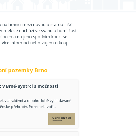
 na hranici mezi novou a starou Líšňí
emek se nachází ve svahu a horní část
oplocen a na jeho spodním konci se
 více informací nebo zájem o koupi
bní pozemky Brno
 v Brně-Bystrci s možností
ek v atraktivní a dlouhodobě vyhledávané
Brněnské přehrady. Pozemek tvoří…