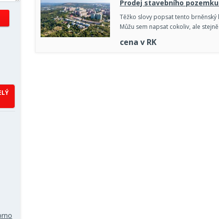
Prodej stavebního pozemku 
Těžko slovy popsat tento brněnský
Můžu sem napsat cokoliv, ale stejně 
cena v RK
ELÝ
brno